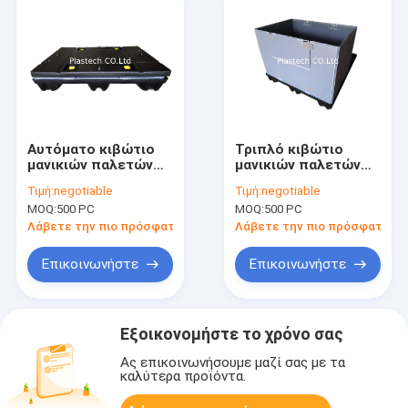
Αυτόματο κιβώτιο
Τριπλό κιβώτιο
μανικιών παλετών
μανικιών παλετών
κλειδώματος
τοίχων
Τιμή:
negotiable
Τιμή:
negotiable
πτυσσόμενο KTP
MOQ:
500 PC
MOQ:
500 PC
Λάβετε την πιο πρόσφατη τιμή
Λάβετε την πιο πρόσφατη τι
Επικοινωνήστε
Επικοινωνήστε
Εξοικονομήστε το χρόνο σας
Ας επικοινωνήσουμε μαζί σας με τα
καλύτερα προϊόντα.