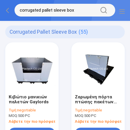
Corrugated Pallet Sleeve Box
(55)
Κιβώτιο μανικιών
Ζαρωμένη πόρτα
παλετών Gaylords
πτώσης πακέτων
μανικιών παραθύρων
Τιμή:
negotiable
Τιμή:
negotiable
μανικιών παλετών
MOQ:
500 PC
MOQ:
500 PC
τύπων Γ πλαστικό
Λάβετε την πιο πρόσφατη τιμή
Λάβετε την πιο πρόσφατη τι