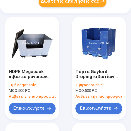
Δώστε τις απαιτήσεις σας
HDPE Megapack
Πόρτα Gaylord
κιβώτιο μανικιών
Droping κιβωτίων
κυψελωτών
μανικιών παλετών
Τιμή:
negotiable
Τιμή:
negotiable
παλετών καπακιών
πτυχών Μ που
MOQ:
500 PC
MOQ:
500 PC
PP
διπλώνει το
παράθυρο PP
Λάβετε την πιο πρόσφατη τιμή
Λάβετε την πιο πρόσφατη τι
Επικοινωνήστε
Επικοινωνήστε