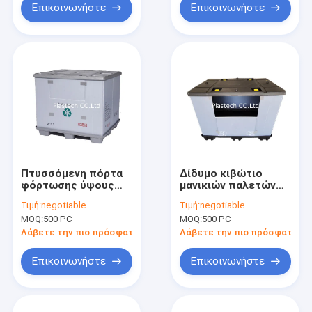
Επικοινωνήστε
Επικοινωνήστε
Πτυσσόμενη πόρτα
Δίδυμο κιβώτιο
φόρτωσης ύψους
μανικιών παλετών
συνήθειας κιβωτίων
φύλλων πτυσσόμενο
Τιμή:
negotiable
Τιμή:
negotiable
μανικιών παλετών
15mm
MOQ:
500 PC
MOQ:
500 PC
εμπορευματοκιβωτίων
πακέτων
Λάβετε την πιο πρόσφατη τιμή
Λάβετε την πιο πρόσφατη τι
Επικοινωνήστε
Επικοινωνήστε