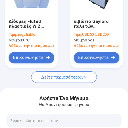
Περίπου εμείς
Γύρος εργοστασίων
Δίδυμες Fluted
κιβώτιο Gaylord
πλαστικές W Ζ
παλετών
Ποιοτικός έλεγχος
παλετών φύλλων
κυψελωτών
Τιμή:
negotiable
Τιμή:
USD50-USD200
Thermoformed
επιτροπών 10mm PP
MOQ:
500 PC
MOQ:
50 pcs
πτυχές μανικιών
για τα αυτόματα
Ζητήστε ένα απόσπασμα
ανταλλακτικά
Λάβετε την πιο πρόσφατη τιμή
Λάβετε την πιο πρόσφατη τι
Επικοινωνήστε
Επικοινωνήστε
Κυψελωτός πίνακας PP
Δείτε περισσότερων
Κιβώτιο μανικιών παλετών
PP σε κυματοειδές πανό
Αφήστε Ένα Μήνυμα
Θα Απαντήσουμε Γρήγορα
Σφραγίζοντας μηχανή ακρών
Μανίκι που κατασκευάζει τη μηχανή