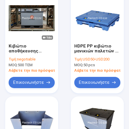
Κιβώτιο
HDPE PP κιβώτιο
αποθήκευσης
μανικιών παλετών με
1200x800mm για
το δίσκο διαιρετών
Τιμή:
negotiable
Τιμή:
USD50-USD200
μεταφορά, πλαστικό
αφρού του ΕΛΚ για
MOQ:
500 ΤΕΜ
MOQ:
50 pcs
κιβώτιο
αυτόματο Sunroof
συσκευασίας με
Λάβετε την πιο πρόσφατη τιμή
Λάβετε την πιο πρόσφατη τι
μανίκι παλέτας,
αναδιπλούμενο
Επικοινωνήστε
Επικοινωνήστε
κιβώτιο
περιστροφής
Σπίτι
Προϊόντα
Βίντεο