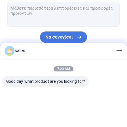
Προσωρινή προστασία πατωμάτων
Κοίλος πίνακας PP
Ζαρωμένο πλαστικό κιβώτιο
Να συνεχίσει
Ζαρωμένες φρουρές δέντρων
sales
Οι Κατηγορίες Μας
7:23 AM
Good day, what product are you looking for?
Κυψελωτός πίνακας
Κιβώτιο μανικιών
PP σε κυματο
PP
παλετών
πανό