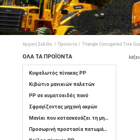
Αρχική Σελίδα
/
Προϊόντα
/
Triangle Corrugated Tree Gu
ΌΛΑ ΤΑ ΠΡΟΪΌΝΤΑ
λέξει
Κυψελωτός πίνακας PP
Κιβώτιο μανικιών παλετών
PP σε κυματοειδές πανό
Σφραγίζοντας μηχανή ακρών
Μανίκι που κατασκευάζει τη μηχανή
Προσωρινή προστασία πατωμάτων