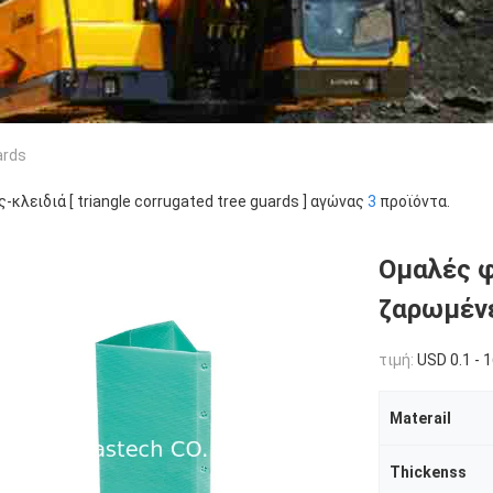
ards
ς-κλειδιά [ triangle corrugated tree guards ] αγώνας
3
προϊόντα.
Ομαλές φ
ζαρωμέν
τιμή:
USD 0.1 - 
Materail
Thickenss