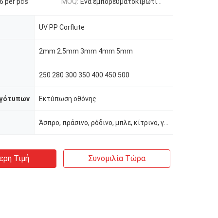
16 per pcs
MOQ:
Ένα εμπορευματοκιβώτιο 20ft
UV PP Corflute
2mm 2.5mm 3mm 4mm 5mm
250 280 300 350 400 450 500
ογότυπων
Εκτύπωση οθόνης
Άσπρο, πράσινο, ρόδινο, μπλε, κίτρινο, γκρίζο κ.λπ.
ερη Τιμή
Συνομιλία Τώρα