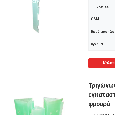
Thickenss
GSM
Εκτύπωση λ
Χρώμα
Καλύτ
Τριγώνων
εγκατασ
φρουρά