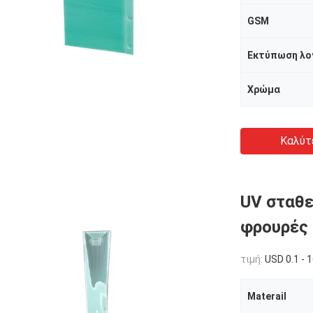
GSM
Εκτύπωση λ
Χρώμα
Καλύτ
UV σταθ
φρουρές
τιμή:
USD 0.1 - 
Materail