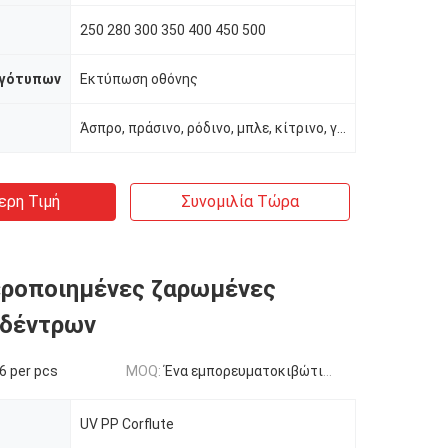
250 280 300 350 400 450 500
ογότυπων
Εκτύπωση οθόνης
Άσπρο, πράσινο, ρόδινο, μπλε, κίτρινο, γκρίζο κ.λπ.
ερη Τιμή
Συνομιλία Τώρα
εροποιημένες ζαρωμένες
 δέντρων
16 per pcs
MOQ:
Ένα εμπορευματοκιβώτιο 20ft
UV PP Corflute