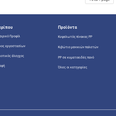
ερίπου
Προϊόντα
αιρικό Προφίλ
Κυψελωτός πίνακας PP
ρος εργοστασίων
Κιβώτιο μανικιών παλετών
ιοτικός έλεγχος
PP σε κυματοειδές πανό
αφή
Όλες οι κατηγορίες