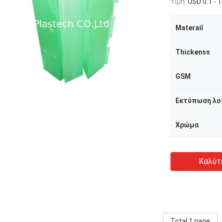
τιμή:
USD 0.1 - 
Materail
Thickenss
GSM
Εκτύπωση λ
Χρώμα
Καλύτ
Total 1 page