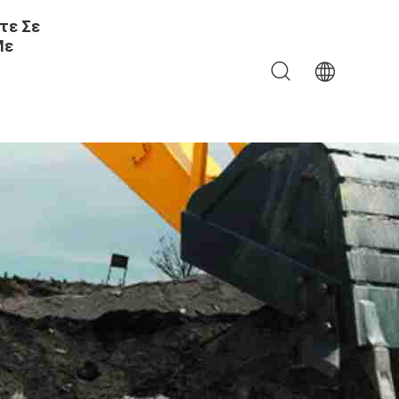
τε Σε
Με