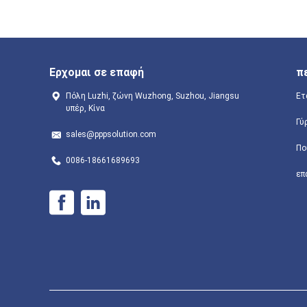
Ερχομαι σε επαφή
π
Πόλη Luzhi, ζώνη Wuzhong, Suzhou, Jiangsu
Ετ
υπέρ, Κίνα
Γύ
sales@pppsolution.com
Πο
0086-18661689693
επ