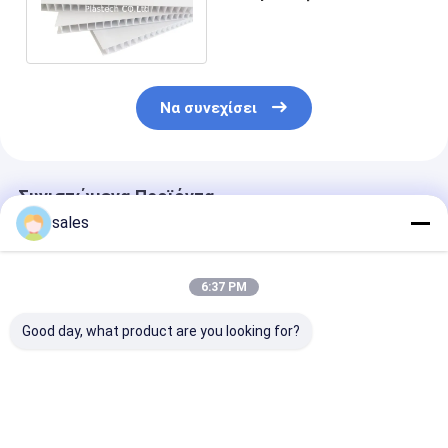
10mm 12mm εκτύπωσης
κορώνας PP
Να συνεχίσει
Συνιστώμενα Προϊόντα
sales
6:37 PM
Good day, what product are you looking for?
Πολυχρωματικά
Προσαρμοσμένο
Εναρμονισμέν
φύλλα προστασίας
μέγεθος Εμπορικό
πλαστικά κου
δαπέδου από
κουτί
από στερεό P
πλαστικό
Συγκεντρώσιμα