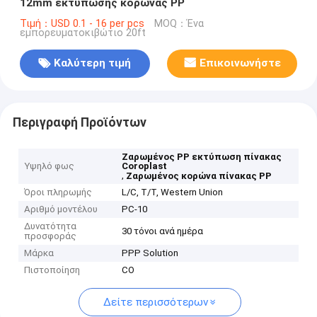
12mm εκτύπωσης κορώνας PP
Τιμή：USD 0.1 - 16 per pcs
MOQ：Ένα
εμπορευματοκιβώτιο 20ft
Καλύτερη τιμή
Επικοινωνήστε
Περιγραφή Προϊόντων
Ζαρωμένος PP εκτύπωση πίνακας
Υψηλό φως
Coroplast
,
Ζαρωμένος κορώνα πίνακας PP
Όροι πληρωμής
L/C, T/T, Western Union
Αριθμό μοντέλου
PC-10
Δυνατότητα
30 τόνοι ανά ημέρα
προσφοράς
Μάρκα
PPP Solution
Πιστοποίηση
CO
Δείτε περισσότερων