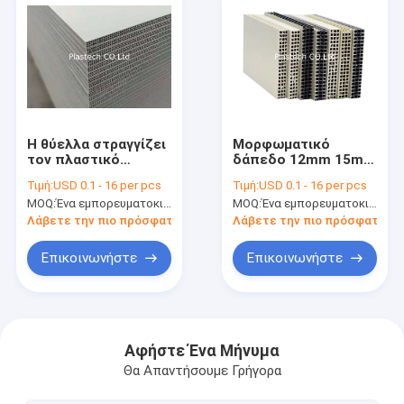
Η θύελλα στραγγίζει
Μορφωματικό
τον πλαστικό
δάπεδο 12mm 15mm
εγκιβωτισμό
18mm εγκιβωτισμού
Τιμή:
USD 0.1 - 16 per pcs
Τιμή:
USD 0.1 - 16 per pcs
κατασκευής 15mm
κατασκευής PP
MOQ:
Ένα εμπορευματοκιβώτιο 20ft
MOQ:
Ένα εμπορευματοκιβώτιο 20ft
PP
κοίλο πλαστικό
Λάβετε την πιο πρόσφατη τιμή
Λάβετε την πιο πρόσφατη τι
Επικοινωνήστε
Επικοινωνήστε
Σπίτι
Προϊόντα
Αφήστε Ένα Μήνυμα
Θα Απαντήσουμε Γρήγορα
Βίντεο