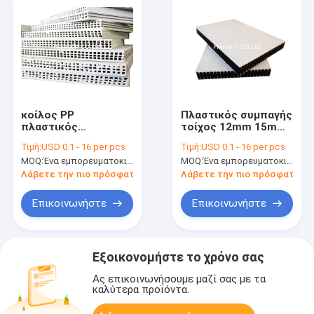
κοίλος PP
Πλαστικός συμπαγής
πλαστικός
τοίχος 12mm 15mm
εγκιβωτισμός 18mm
18mm εγκιβωτισμού
Τιμή:
USD 0.1 - 16 per pcs
Τιμή:
USD 0.1 - 16 per pcs
για την κατασκευή
κατασκευής
MOQ:
Ένα εμπορευματοκιβώτιο 20ft
MOQ:
Ένα εμπορευματοκιβώτιο 20ft
κατασκευής πλακών
Λάβετε την πιο πρόσφατη τιμή
Λάβετε την πιο πρόσφατη τι
Επικοινωνήστε
Επικοινωνήστε
Εξοικονομήστε το χρόνο σας
Ας επικοινωνήσουμε μαζί σας με τα
καλύτερα προϊόντα.