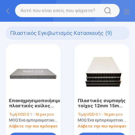
Πλαστικός Εγκιβωτισμός Κατασκευής
(9)
Επαναχρησιμοποιήσιμος
Πλαστικός συμπαγής
πλαστικός κοίλος
τοίχος 12mm 15mm
εγκιβωτισμός PP
18mm εγκιβωτισμού
Τιμή:
USD 0.1 - 16 per pcs
Τιμή:
USD 0.1 - 16 per pcs
κατασκευής στηλών
MOQ:
Ένα εμπορευματοκιβώτιο 20ft
MOQ:
Ένα εμπορευματοκιβώτιο 20ft
Λάβετε την πιο πρόσφατη τιμή
Λάβετε την πιο πρόσφατη τι