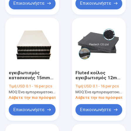
Επικοινωνήστε
Επικοινωνήστε
εγκιβωτισμός
Fluted κοίλος
κατασκευής 15mm
εγκιβωτισμός 12mm
πλαστικός
15mm 18mm
Τιμή:
USD 0.1 - 16 per pcs
Τιμή:
USD 0.1 - 16 per pcs
κατασκευής PP
MOQ:
Ένα εμπορευματοκιβώτιο 20ft
MOQ:
Ένα εμπορευματοκιβώτιο 20ft
Λάβετε την πιο πρόσφατη τιμή
Λάβετε την πιο πρόσφατη τι
Επικοινωνήστε
Επικοινωνήστε